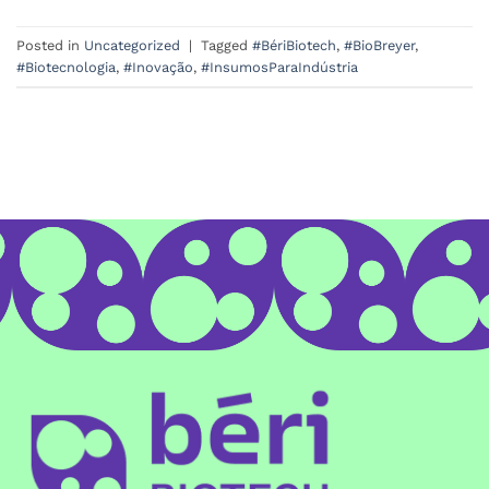
Posted in
Uncategorized
|
Tagged
#BériBiotech
,
#BioBreyer
,
#Biotecnologia
,
#Inovação
,
#InsumosParaIndústria